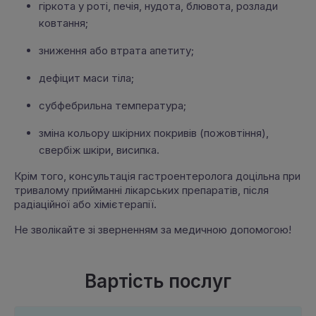
гіркота у роті, печія, нудота, блювота, розлади
ковтання;
зниження або втрата апетиту;
дефіцит маси тіла;
субфебрильна температура;
зміна кольору шкірних покривів (пожовтіння),
свербіж шкіри, висипка.
Крім того, консультація гастроентеролога доцільна при
тривалому прийманні лікарських препаратів, після
радіаційної або хімієтерапії.
Не зволікайте зі зверненням за медичною допомогою!
Вартість послуг