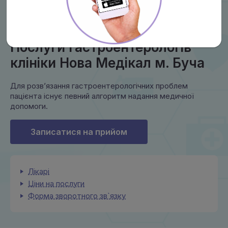
Послуги гастроентерологів
клініки Нова Медікал м. Буча
Для розв’язання гастроентерологічних проблем
пацієнта існує певний алгоритм надання медичної
допомоги.
Записатися на прийом
Лікарі
Ціни на послуги
Форма зворотного зв`язку