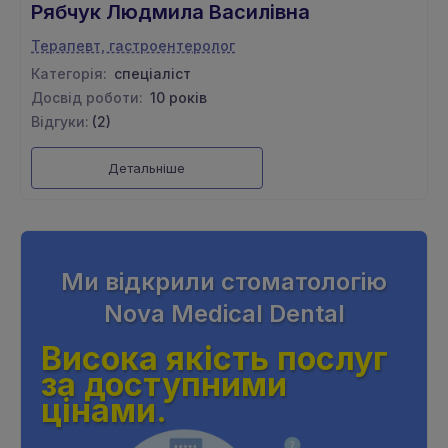
Рябчук Людмила Василівна
Терапевт, гастроентеролог
Категорія:
спеціаліст
Досвід роботи:
10 років
Відгуки:
(2)
Детальніше
Ми відкрили стоматологiю
Nova Medical Dental
Висока якість послуг
за доступними
цінами.