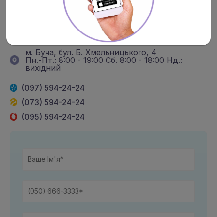
вимкнено світло -
+38(097) 239-98-22
м. Буча, вул. Нове шосе, 4
Пн.-Пт.: 8.00 - 20.00 Сб.: 8:00 - 19:00 Нд.: 9:00
- 17:00
м. Буча, бул. Б. Хмельницького, 4
Пн.-Пт.: 8:00 - 19:00 Сб. 8:00 - 18:00 Нд.:
вихідний
(097) 594-24-24
(073) 594-24-24
(095) 594-24-24