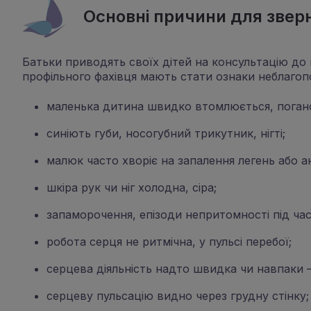
Основні причини для звер
Батьки приводять своїх дітей на консультацію до 
профільного фахівця мають стати ознаки неблагопо
маленька дитина швидко втомлюється, погано
синіють губи, носогубний трикутник, нігті;
малюк часто хворіє на запалення легень або а
шкіра рук чи ніг холодна, сіра;
запаморочення, епізоди непритомності під ча
робота серця не ритмічна, у пульсі перебої;
серцева діяльність надто швидка чи навпаки 
серцеву пульсацію видно через грудну стінку;