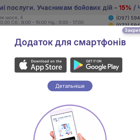
мі послуги. Учасникам бойових дій -
15%
/ 
ове шосе, 4
(097) 59
0.00 Сб.: 8:00 - 19:00 Нд.: 9:00 - 17:00
(073) 59
Закри
. Хмельницького, 4
(095) 59
19:00 Сб. 8:00 - 18:00 Нд.: вихідний
Додаток для смартфонів
И
ЛІКАРІ
АКЦІЇ
Детальніше
ардіолога у
ал» у Бучі.