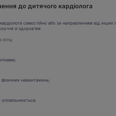
нення до дитячого кардіолога
кардіолога самостійно або за направленням від інших 
луччя зі здоров’ям:
 їсть;
нгінами;
с фізичних навантажень;
– уповільнюється;