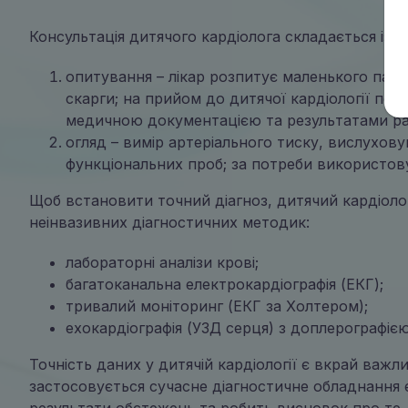
Консультація дитячого кардіолога складається із д
опитування – лікар розпитує маленького паціє
скарги; на прийом до дитячої кардіології пот
медичною документацією та результатами ра
огляд – вимір артеріального тиску, вислухов
функціональних проб; за потреби використов
Щоб встановити точний діагноз, дитячий кардіол
неінвазивних діагностичних методик:
лабораторні аналізи крові;
багатоканальна електрокардіографія (ЕКГ);
тривалий моніторинг (ЕКГ за Холтером);
ехокардіографія (УЗД серця) з доплерографією
Точність даних у дитячій кардіології є вкрай важл
застосовується сучасне діагностичне обладнання е