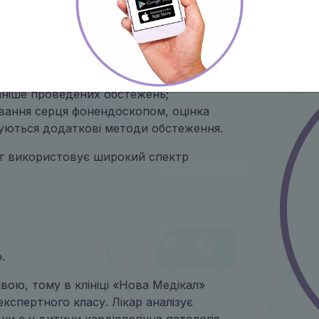
вох етапів:
нта та його батьків про всі наявні
рібно прийти з усією наявною
ніше проведених обстежень;
ування серця фонендоскопом, оцінка
уються додаткові методи обстеження.
ог використовує широкий спектр
.
ивою, тому в клініці «Нова Медікал»
кспертного класу. Лікар аналізує