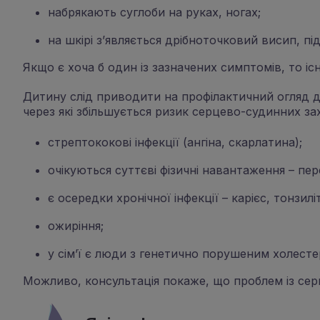
набрякають суглоби на руках, ногах;
на шкірі з’являється дрібноточковий висип, п
Якщо є хоча б один із зазначених симптомів, то іс
Дитину слід приводити на профілактичний огляд до
через які збільшується ризик серцево-судинних з
стрептококові інфекції (ангіна, скарлатина);
очікуються суттєві фізичні навантаження – пер
є осередки хронічної інфекції – карієс, тонзилі
ожиріння;
у сім’ї є люди з генетично порушеним холест
Можливо, консультація покаже, що проблем із серц