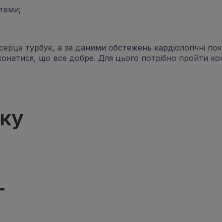
теми;
: серце турбує, а за даними обстежень кардіологічні п
онатися, що все добре. Для цього потрібно пройти кон
мку
г