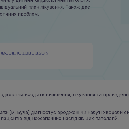
и є у дитини кардіологічна патологія.
відуальний план лікування. Також дає
огічних проблем.
рма зворотного зв`язку
 кардіологія» входить виявлення, лікування та провед
» (м. Буча) діагностує вроджені чи набуті хвороби си
ацієнтів від небезпечних наслідків цих патологій.