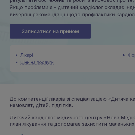
результати обстежень та робить висновок про те, ч
Якщо проблеми є – дитячий кардіолог складає інди
вичерпні рекомендації щодо профілактики кардіол
Записатися на прийом
Лікарі
Фо
Ціни на послуги
До компетенції лікарів зі спеціалізацією «Дитяча
немовлят, дітей, підлітків.
Дитячий кардіолог медичного центру «Нова Медікал
план лікування та допомагає захистити маленьких п