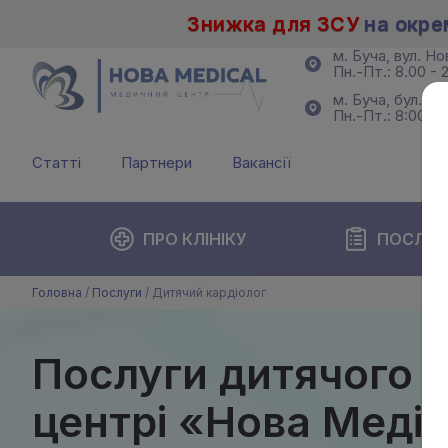
Знижка для ЗСУ
на окре
м. Буча, вул. Н
Пн.-Пт.: 8.00 - 2
м. Буча, бул. Б
Пн.-Пт.: 8:00 - 
Статті
Партнери
Вакансії
ПРО КЛІНІКУ
ПОСЛУГ
Головна
/
Послуги
/
Дитячий кардіолог
Послуги дитячого к
центрі «Нова Медік