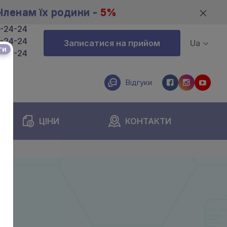
Членам їх родини -
5%
4-24-24
4-24-24
Записатися на прийом
Ua
ти
4-24-24
Відгуки
ЦІНИ
КОНТАКТИ