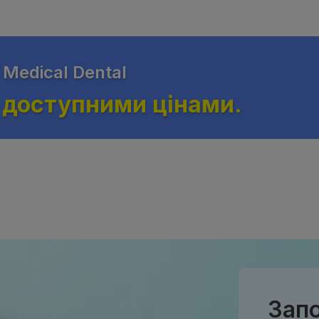
Medical Dental
а доступними цінами.
Запо