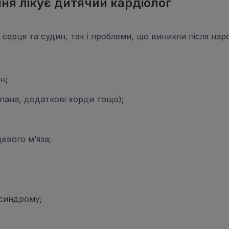
ня лікує дитячий кардіолог
 серця та судин, так і проблеми, що виникли після на
н;
апана, додаткові хорди тощо);
евого м’яза;
 синдрому;