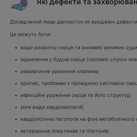
Які дефекти та захворюван
Досвідчений лікар діагностує як вроджені дефекти
Це можуть бути:
вади розвитку серця та аномалії великих суди
відхилення у будові серця (пролапс стулок кл
ревматичне ураження клапанів;
аритмії, проблеми з провідною системою серц
інфекційні ураження серця та його структур;
різні види кардіоміопатій;
кардіологічна патологія на фоні метаболічного
артеріальна гіпертензія та гіпотонія;