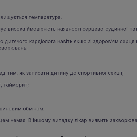
ідвищується температура.
нує висока ймовірність наявності серцево-судинної пат
 дитячого кардіолога навіть якщо зі здоров’ям серця 
ахворювань:
ед тим, як записати дитину до спортивної секції;
т, гайморит;
ериновим обміном.
ем немає. В іншому випадку лікар виявить захворюван