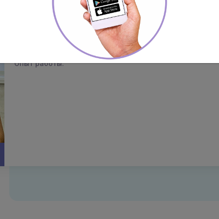
Матюшинец Сергей Анатольевич
Врач УЗИ
Категория:
высшая
Опыт работы: