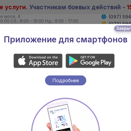
е услуги.
Участникам боевых действий -
1
ое шосе, 4
(097) 59
0.00 Сб.: 8:00 - 19:00 Нд.: 9:00 - 17:00
(073) 59
Закры
 Хмельницкого, 4
(095) 59
19:00 Сб. 8:00 - 18:00 Вс.: выходной
Приложение для смартфонов
ВРАЧИ
АКЦИИ
Подробнее