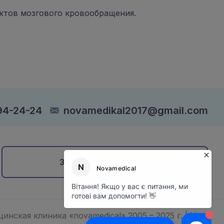
ктов мозгового кровообращения.
94-24-24
novamedikal2017@gmail.com
Записаться на прием
нская клиника «novamedical» 2005 – 2025 г. |
Наш