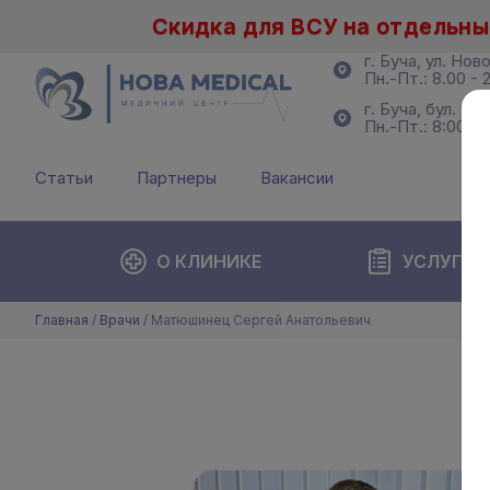
Скидка для ВСУ на отдельны
г. Буча, ул. Нов
Пн.-Пт.: 8.00 - 2
г. Буча, бул. Б.
Пн.-Пт.: 8:00 - 
Статьи
Партнеры
Вакансии
О КЛИНИКЕ
УСЛУГИ
Главная
/
Врачи
/
Матюшинец Сергей Анатольевич