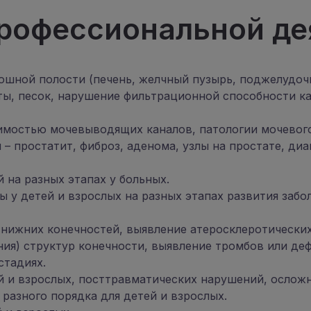
рофессиональной де
шной полости (печень, желчный пузырь, поджелудочна
ты, песок, нарушение фильтрационной способности к
мостью мочевыводящих каналов, патологии мочевого п
– простатит, фиброз, аденома, узлы на простате, ди
на разных этапах у больных.
 у детей и взрослых на разных этапах развития забо
 нижних конечностей, выявление атеросклеротических
ния) структур конечности, выявление тромбов или де
стадиях.
ей и взрослых, посттравматических нарушений, ослож
разного порядка для детей и взрослых.