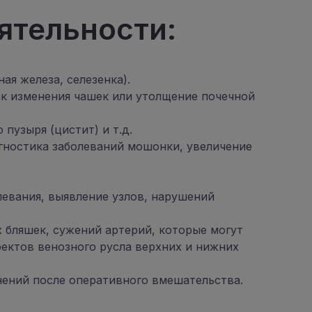
ятельности:
я железа, селезенка).
ак изменения чашек или утолщение почечной
узыря (цистит) и т.д.
агностика заболеваний мошонки, увеличение
левания, выявление узлов, нарушений
 бляшек, сужений артерий, которые могут
фектов венозного русла верхних и нижних
нений после оперативного вмешательства.