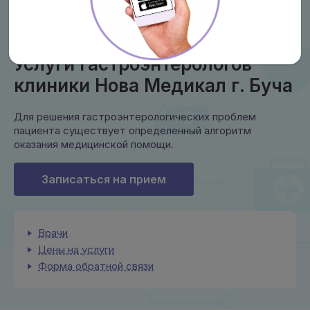
Услуги гастроэнтерологов
клиники Нова Медикал г. Буча
Для решения гастроэнтерологических проблем
пациента существует определенный алгоритм
оказания медицинской помощи.
Записаться на прием
Врачи
Цены на услуги
Форма обратной связи