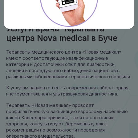
Услуги врача-терапевта
центра Nova medical в Буче
Терапевты медицинского центра «Новая медикал»
имеют соответствующие квалификационные
категории и достаточный опыт для диагностики,
лечения и последующего наблюдения пациентов с
различными заболеваниями терапевтического профиля.
К услугам пациентов есть современная лабораторная,
инструментальная и ультразвуковая диагностика.
Терапевты «Новая медикал» проводят
профилактическую вакцинацию взрослому населению
как по Календарю прививок, так и по состоянию
здоровья, консультируют беременных, дают
рекомендации по возможности проведения
оперативного вмешательства.