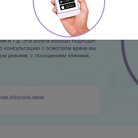
учить профессиональную медицинскую
 обращаем Ваше внимание, что онлайн
олнительной консультативной
ов полученных анализов,
ия и т.д. Эта услуга хорошо подходит
ую консультацию с осмотром врача мы
ом режиме, с посещением клиники.
рма обратной связи