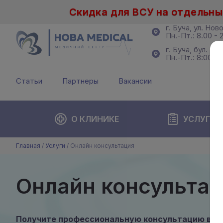
Скидка для ВСУ на отдельны
г. Буча, ул. Нов
Пн.-Пт.: 8.00 - 2
г. Буча, бул. Б.
Пн.-Пт.: 8:00 - 
Статьи
Партнеры
Вакансии
О КЛИНИКЕ
УСЛУГИ
Главная
/
Услуги
/
Онлайн консультация
Онлайн консульта
Получите профессиональную консультацию врач