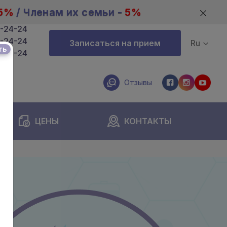
5%
/ Членам их семьи -
5%
4-24-24
4-24-24
Записаться на прием
Ru
ть
4-24-24
Отзывы
ЦЕНЫ
КОНТАКТЫ