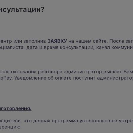
нсультации?
центр или заполнив
ЗАЯВКУ
на нашем сайте. После за
иалиста, дата и время консультации, канал коммуника
осле окончания разговора администратор вышлет Вам
iqPay. Уведомление об оплате поступит администрато
иготовления.
едитесь, что данная программа установлена ​​на устр
еренцию.