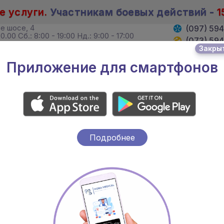
е услуги.
Участникам боевых действий -
1
ое шосе, 4
(097) 59
0.00 Сб.: 8:00 - 19:00 Нд.: 9:00 - 17:00
(073) 59
Закры
 Хмельницкого, 4
(095) 59
19:00 Сб. 8:00 - 18:00 Вс.: выходной
Приложение для смартфонов
ВРАЧИ
АКЦИИ
Подробнее
ция
а, не выходя из дома!