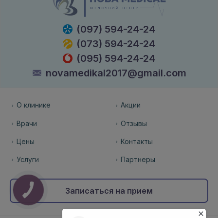
(097) 594-24-24
(073) 594-24-24
(095) 594-24-24
novamedikal2017@gmail.com
О клинике
Акции
Врачи
Отзывы
Цены
Контакты
Услуги
Партнеры
Записаться на прием