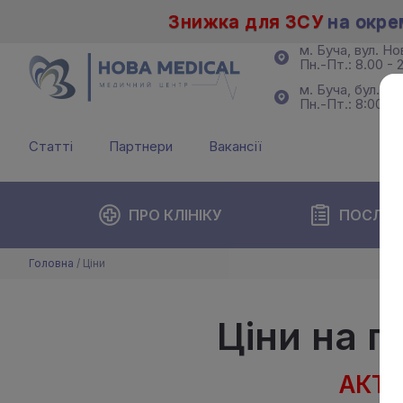
Знижка для ЗСУ
на окре
м. Буча, вул. Н
Пн.-Пт.: 8.00 - 2
м. Буча, бул. Б
Пн.-Пт.: 8:00 - 
Статті
Партнери
Вакансії
ПРО КЛІНІКУ
ПОСЛУГ
Головна
/
Ціни
Ціни на п
АКТУ