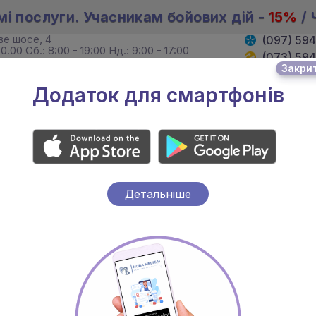
мі послуги. Учасникам бойових дій -
15%
/ 
ове шосе, 4
(097) 59
0.00 Сб.: 8:00 - 19:00 Нд.: 9:00 - 17:00
(073) 59
Закри
. Хмельницького, 4
(095) 59
19:00 Сб. 8:00 - 18:00 Нд.: вихідний
Додаток для смартфонів
И
ЛІКАРІ
АКЦІЇ
Детальніше
ослуги та консультаці
АЛЬНІСТЬ ЦІН ПОТРІБНО УТОЧН