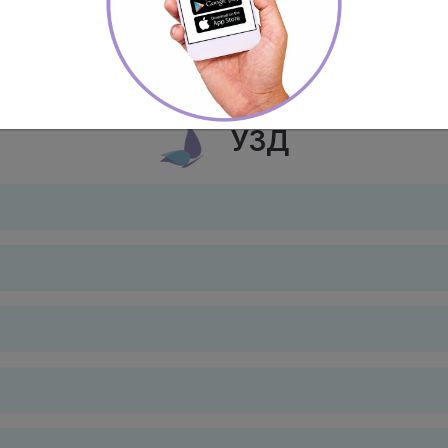
Лабораторні дослідження "Омега"
Лабо
УЗД