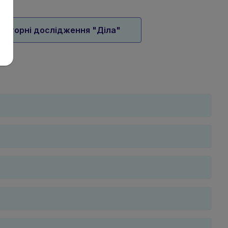
раторні дослідження "Діла"