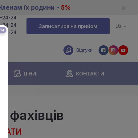
Членам їх родини -
5%
4-24-24
4-24-24
Записатися на прийом
Ua
ти
4-24-24
Відгуки
ЦІНИ
КОНТАКТИ
ї фахівців
ЮВАТИ