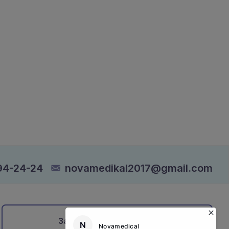
94-24-24
novamedikal2017@gmail.com
Записатися на прийом