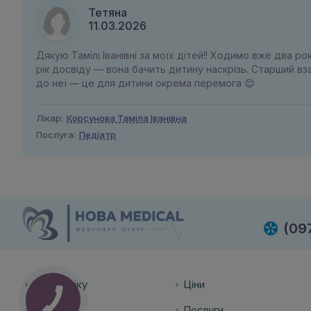
Тетяна
11.03.2026
Дякую Тамілі Іванівні за моїх дітей!! Ходимо вже два рок
рік досвіду — вона бачить дитину наскрізь. Старший в
до неї — це для дитини окрема перемога 😊
Лікар:
Корсунова Таміла Іванівна
Послуга:
Педiатр
(09
Про клініку
Ціни
Лікарі
Послуги