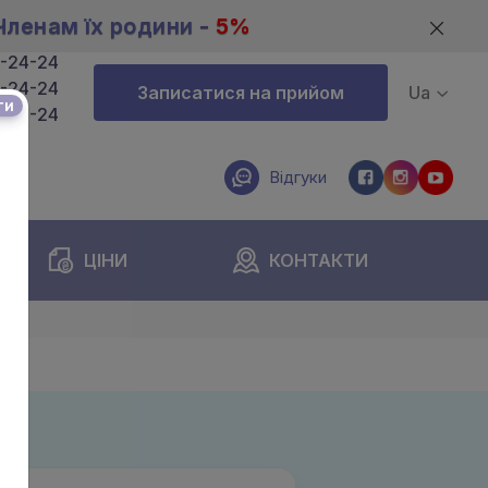
Членам їх родини -
5%
4-24-24
4-24-24
Записатися на прийом
Ua
ти
4-24-24
Відгуки
ЦІНИ
КОНТАКТИ