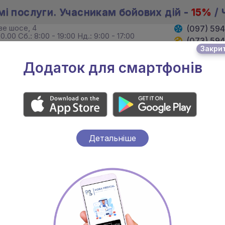
мі послуги. Учасникам бойових дій -
15%
/ 
ове шосе, 4
(097) 59
0.00 Сб.: 8:00 - 19:00 Нд.: 9:00 - 17:00
(073) 59
Закри
. Хмельницького, 4
(095) 59
19:00 Сб. 8:00 - 18:00 Нд.: вихідний
Додаток для смартфонів
И
ЛІКАРІ
АКЦІЇ
Детальніше