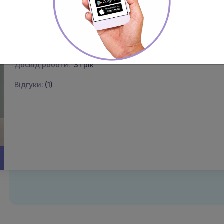
Корсунова Таміла Іванівна
Педіатр, дитячий гастроентеролог
Категорія:
вища
Досвід роботи:
31 рік
Відгуки:
(1)