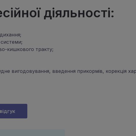
ійної діяльності:
 дихання;
 системи;
во-кишкового тракту;
удне вигодовування, введення прикормів, корекція хар
відгук