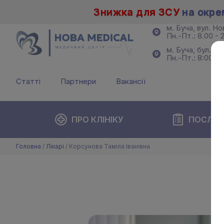
Знижка для ЗСУ
на окре
м. Буча, вул. Н
Пн.-Пт.: 8.00 - 2
м. Буча, бул. Б
Пн.-Пт.: 8:00 - 
Статті
Партнери
Вакансії
ПРО КЛІНІКУ
ПОСЛУГ
Головна
/
Лікарі
/
Корсунова Таміла Іванівна