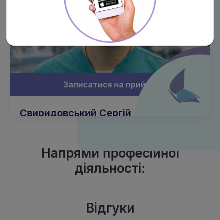
Записатися на прийом
Свиридовський Сергій
Анатолійович
Кандидат медичних наук
Напрями професійної
Хірург, проктолог, пластичний хірург
діяльності:
Категорія:
вища
Досвід роботи:
26 років
Відгуки
Відгуки:
(3)