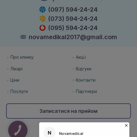
(097) 594-24-24
(073) 594-24-24
(095) 594-24-24
novamedikal2017@gmail.com
Про клініку
Акції
Лікарі
Відгуки
Ціни
Контакти
Послуги
Партнери
Записатися на прийом