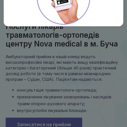
Послуги лікарів
травматологів-ортопедів
центру Nova medical в м. Буча
Амбулаторний прийом в нашій клініці ведуть
високопрофесійні лікарі, які мають вищу кваліфікаційну
категорію і багаторічний (більше 40 років) практичний
досвід роботи (в тому числі в рамках міжнародних
програм – Судан, США). Пацієнтам надаються:
консультація травматолога-ортопеда;
призначення лікування захворювань і наслідків
травм опорно-рухового апарату;
внутрісуглобні лікувальні блокади.
Записатися на прийом