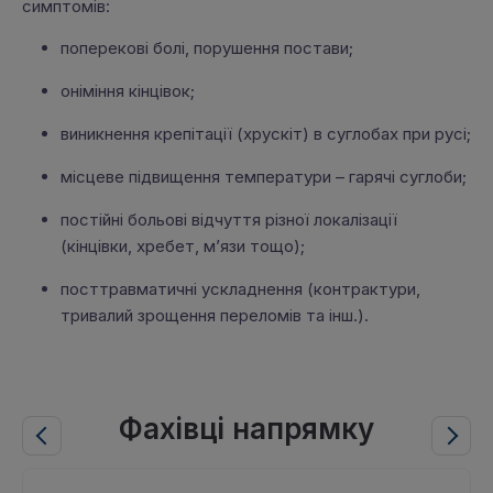
симптомів:
поперекові болі, порушення постави;
оніміння кінцівок;
виникнення крепітації (хрускіт) в суглобах при русі;
місцеве підвищення температури – гарячі суглоби;
постійні больові відчуття різної локалізації
(кінцівки, хребет, м’язи тощо);
посттравматичні ускладнення (контрактури,
тривалий зрощення переломів та iнш.).
Фахівці напрямку