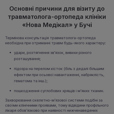
Основні причини для візиту до
травматолога-ортопеда клініки
«Нова Медікал» у Бучі
Термінова консультація травматолога-ортопеда
необхідна при отриманні травм будь-якого характеру:
удари, розтягнення зв’язок, вивихи різного
розташування;
підозра на перелом кісток (біль з дедалі більшим
ефектом при осьової навантаженні, набряклість,
гематома та iнш.);
пошкодження суглобових хрящів і м’яких тканин.
Захворювання скелетно-м’язової системи подібні за
своїми клінічними проявами, тому відвідини профільного
лікаря обов’язково при наявності нижченаведених