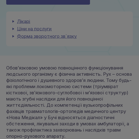
Лікарі
Ціни на послуги
Форма зворотного зв`язку
Обов’язковою умовою повноцінного функціонування
людського організму є фізична активність. Рух – основа
фізіологічного і душевного здоров’я людини. Тому будь-
які проблеми локомоторною системи (тріумвірат
кісткової, зв’язкового-суглобової і м’язової структур)
мають згубні наслідки для його повноцінної
життєдіяльності. До компетенції вузькопрофільних
фахівців травматологів-ортопедів медичного центру
«Нова Медікал» у Бучі відносяться діагностичні
обстеження, лікувальні заходи в умовах амбулаторії, а
також профілактика захворювань і наслідків травм
опорно-рухового апарату.