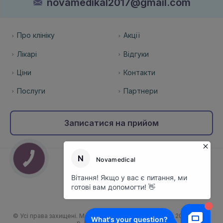
novamedikal2017@gmail.com
Про клініку
Акції
Лікарі
Відгуки
Ціни
Контакти
Послуги
Партнери
Записатися на прийом
Договір публічної оферти
© Усі права захищені. Медична клініка «novamedical» 2005 – 2025
р. |
Наш криптопартнер