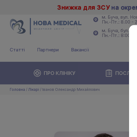
Знижка для ЗСУ
на окре
м. Буча, вул. Н
Пн.-Пт.: 8.00 - 2
м. Буча, бул. Б
Пн.-Пт.: 8:00 - 
Статті
Партнери
Вакансії
ПРО КЛІНІКУ
ПОСЛУГ
Головна
/
Лікарі
/
Іванов Олександр Михайлович