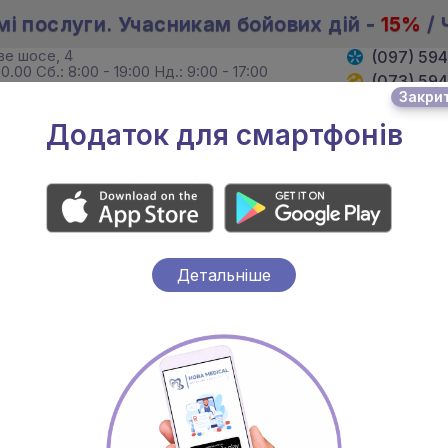
мі послуги. Учасникам бойових дій -
15%
/ 
ове шосе, 4
(097) 59
0.00 Сб.: 8:00 - 19:00 Нд.: 9:00 - 17:00
(073) 59
Закри
. Хмельницького, 4
(095) 59
19:00 Сб. 8:00 - 18:00 Нд.: вихідний
Додаток для смартфонів
И
ЛІКАРІ
АКЦІЇ
Детальніше