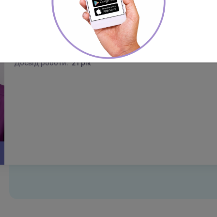
Іванов Олександр Михайлович
Терапевт
Сімейний лікар
Категорія:
Досвід роботи:
21 рік