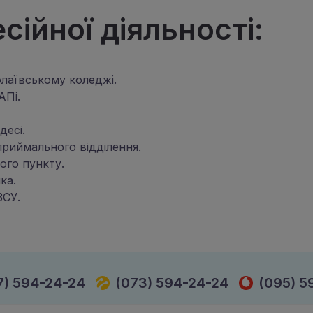
ійної діяльності:
олаївському коледжі.
АПі.
десі.
 приймального відділення.
ого пункту.
ка.
ЗСУ.
7) 594-24-24
(073) 594-24-24
(095) 5