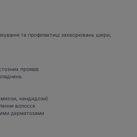
лікуванні та профілактиці захворювань шкіри,
істозних проявів
складнень
хомікози, кандидози)
влення волосся
чними дерматозами