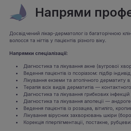
Напрями профес
Досвідчений лікар-дерматолог із багаторічною клін
волосся та нігтів у пацієнтів різного віку.
Напрямки спеціалізації:
Діагностика та лікування акне (вугрової хво
Ведення пацієнтів із псоріазом: підбір індив
Лікування екземи та атопічного дерматиту в 
Терапія всіх видів дерматитів — контактного
Діагностика та лікування грибкових інфекцій 
Діагностика та лікування алопеції — андрог
Ведення пацієнтів із розацеа, вітиліго, кр
Лікування вірусних захворювань шкіри (бор
Корекція гіперпігментації, постакне, рубцеви