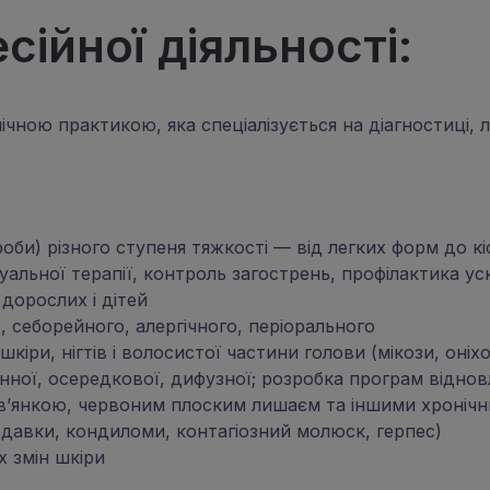
ійної діяльності:
ічною практикою, яка спеціалізується на діагностиці, 
роби) різного ступеня тяжкості — від легких форм до к
ідуальної терапії, контроль загострень, профілактика у
дорослих і дітей
, себорейного, алергічного, періорального
шкіри, нігтів і волосистої частини голови (мікози, оні
енної, осередкової, дифузної; розробка програм відно
опив’янкою, червоним плоским лишаєм та іншими хроні
одавки, кондиломи, контагіозний молюск, герпес)
х змін шкіри