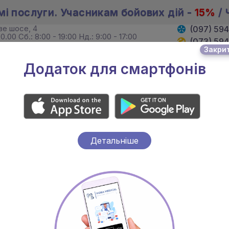
мі послуги. Учасникам бойових дій -
15%
/ 
ове шосе, 4
(097) 59
0.00 Сб.: 8:00 - 19:00 Нд.: 9:00 - 17:00
(073) 59
Закри
. Хмельницького, 4
(095) 59
19:00 Сб. 8:00 - 18:00 Нд.: вихідний
Додаток для смартфонів
И
ЛІКАРІ
АКЦІЇ
Детальніше