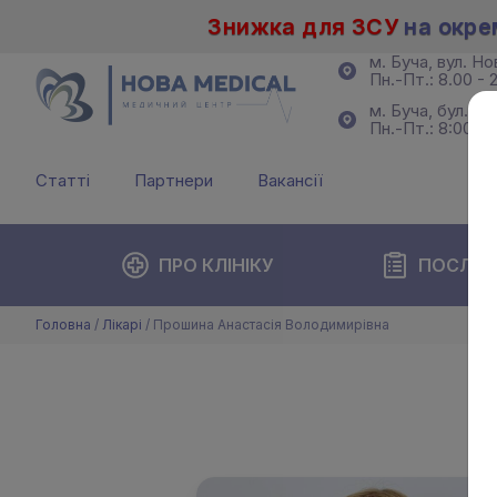
Знижка для ЗСУ
на окре
м. Буча, вул. Н
Пн.-Пт.: 8.00 - 2
м. Буча, бул. Б
Пн.-Пт.: 8:00 - 
Статті
Партнери
Вакансії
ПРО КЛІНІКУ
ПОСЛУГ
Головна
/
Лікарі
/
Прошина Анастасія Володимирівна