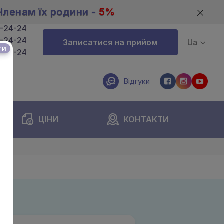
Членам їх родини -
5%
4-24-24
4-24-24
Записатися на прийом
Ua
ти
4-24-24
Відгуки
ЦІНИ
КОНТАКТИ