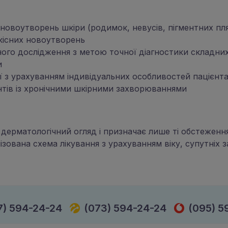
новоутворень шкіри (родимок, невусів, пігментних пл
кісних новоутворень
ного дослідження з метою точної діагностики складних
и
ї з урахуванням індивідуальних особливостей пацієнт
нтів із хронічними шкірними захворюваннями
дерматологічний огляд і призначає лише ті обстеження,
ізована схема лікування з урахуванням віку, супутніх 
7) 594-24-24
(073) 594-24-24
(095) 5