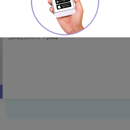
Прошина Анастасія Володимирівна
Дерматолог дитячий та дорослий
Категорія:
фахівець
Досвід роботи:
7 років