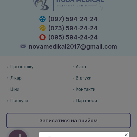
(097) 594-24-24
(073) 594-24-24
(095) 594-24-24
novamedikal2017@gmail.com
Про клініку
Акції
Лікарі
Відгуки
Ціни
Контакти
Послуги
Партнери
Записатися на прийом