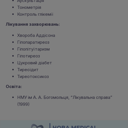
Аускультація
Тонометрія
Контроль глікемії
Лікування захворювань:
Хвороба Аддісона
Гіпопаратиреоз
Гіпопітуїтаризм
Гіпотиреоз
Цукровий діабет
Тиреоїдит
Тиреотоксикоз
Освіта:
НМУ ім А. А. Богомольця, “Лікувальна справа”
(1999)