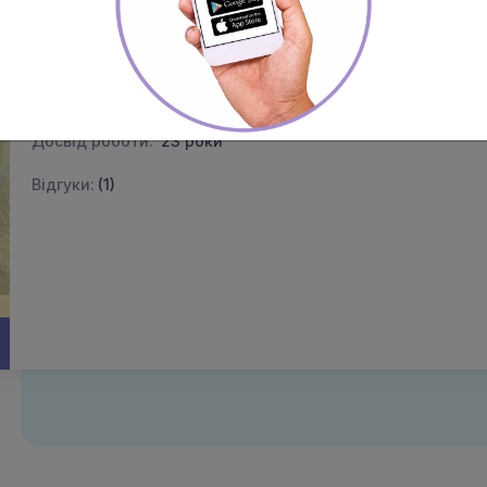
Шелудченко Микола Костянтинович
Дитячий та дорослий уролог
Категорія:
вища
Досвід роботи:
23 роки
Відгуки:
(1)