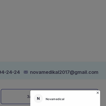
94-24-24
novamedikal2017@gmail.com
Записатися на прийом