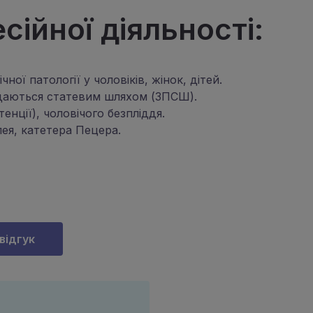
ійної діяльності:
ої патології у чоловіків, жінок, дітей.
редаються статевим шляхом (ЗПСШ).
енції), чоловічого безпліддя.
лея, катетера Пецера.
відгук