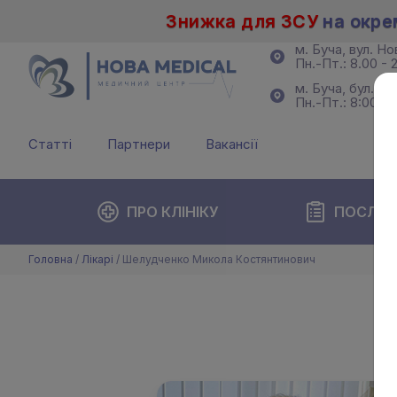
Знижка для ЗСУ
на окре
м. Буча, вул. Н
Пн.-Пт.: 8.00 - 2
м. Буча, бул. Б
Пн.-Пт.: 8:00 - 
Статті
Партнери
Вакансії
ПРО КЛІНІКУ
ПОСЛУГ
Головна
/
Лікарі
/
Шелудченко Микола Костянтинович