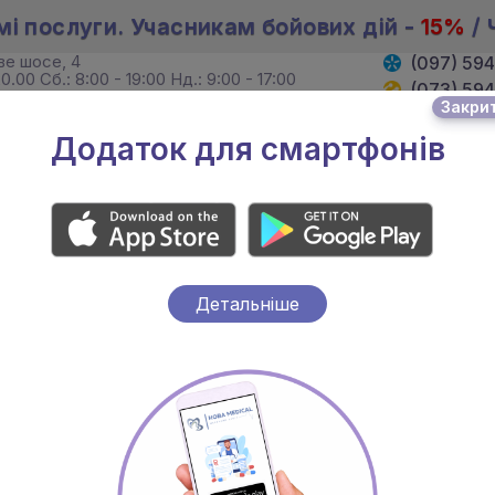
мі послуги. Учасникам бойових дій -
15%
/ 
ове шосе, 4
(097) 59
0.00 Сб.: 8:00 - 19:00 Нд.: 9:00 - 17:00
(073) 59
Закри
. Хмельницького, 4
(095) 59
19:00 Сб. 8:00 - 18:00 Нд.: вихідний
Додаток для смартфонів
И
ЛІКАРІ
АКЦІЇ
Детальніше