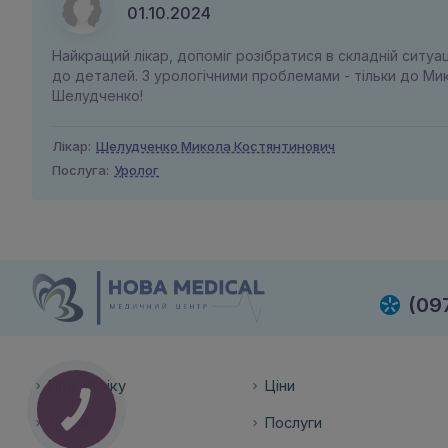
01.10.2024
Найкращий лікар, допоміг розібратися в складній ситуа
до деталей. З урологічними проблемами - тільки до М
Шелудченко!
Лікар:
Шелудченко Микола Костянтинович
Послуга:
Уролог
(09
Про клініку
Ціни
Лікарі
Послуги