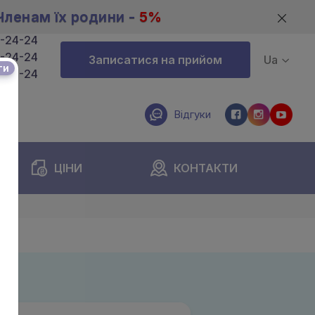
Членам їх родини -
5%
4-24-24
4-24-24
Записатися на прийом
Ua
ти
4-24-24
Відгуки
ЦІНИ
КОНТАКТИ