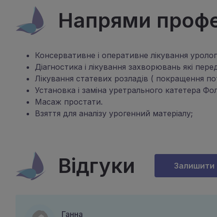
Напрями профес
Консервативне і оперативне лікування урологічн
Діагностика і лікування захворювань які пе
Лікування статевих розладів ( покращення пот
Установка і заміна уретрального катетера Фо
Масаж простати.
Взяття для аналізу урогенний матеріалу;
Відгуки
Залишити 
Ганна