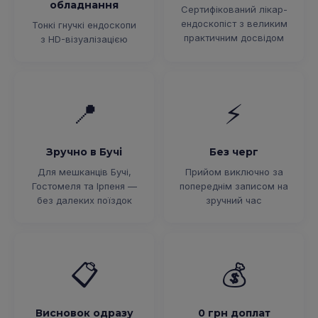
обладнання
Сертифікований лікар-
ендоскопіст з великим
Тонкі гнучкі ендоскопи
практичним досвідом
з HD-візуалізацією
📍
⚡
Зручно в Бучі
Без черг
Для мешканців Бучі,
Прийом виключно за
Гостомеля та Ірпеня —
попереднім записом на
без далеких поїздок
зручний час
📋
💰
Висновок одразу
0 грн доплат