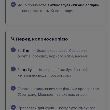
Якщо приймаєте
антикоагулянти або аспірин
— попередьте сімейного лікаря
🔍 Перед колоноскопією
За
3 дні
— безшлакова дієта: без овочів,
фруктів, бобових, чорного хліба, насіння
За
добу
— тільки рідка їжа: бульйон, чай,
негазована вода, прозорі соки
Очищення кишківника спеціальним препаратом
(Фортранс, Мовіпреп) за схемою лікаря
Препарати для крові — повідомте сімейного