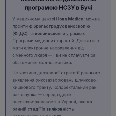
програмою НСЗУ в Бучі
У медичному центрі
Нова Medical
можна
пройти
фіброгастродуоденоскопію
(ФГДС)
та
колоноскопію
у рамках
Програми медичних гарантій. Достатньо
мати електронне направлення від
сімейного лікаря — і ви не сплачуєте за
обстеження жодної копійки.
Це частина державної стратегії раннього
виявлення онкозахворювань шлунково-
кишкового тракту. Колоректальний рак і
рак шлунка — серед лідерів
онкозахворюваності в Україні, але
на
ранній стадії їх виліковність