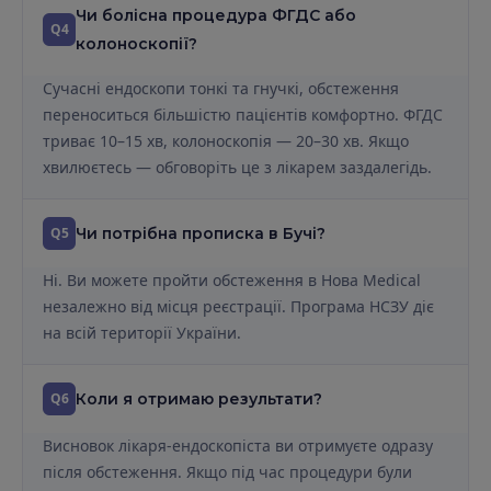
Чи болісна процедура ФГДС або
Q4
колоноскопії?
Сучасні ендоскопи тонкі та гнучкі, обстеження
переноситься більшістю пацієнтів комфортно. ФГДС
триває 10–15 хв, колоноскопія — 20–30 хв. Якщо
хвилюєтесь — обговоріть це з лікарем заздалегідь.
Q5
Чи потрібна прописка в Бучі?
Ні. Ви можете пройти обстеження в Нова Medical
незалежно від місця реєстрації. Програма НСЗУ діє
на всій території України.
Q6
Коли я отримаю результати?
Висновок лікаря-ендоскопіста ви отримуєте одразу
після обстеження. Якщо під час процедури були