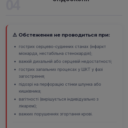
04
⚠️ Обстеження не проводиться при:
гострих серцево-судинних станах (інфаркт
міокарда, нестабільна стенокардія);
важкій дихальній або серцевій недостатності;
гострих запальних процесах у ШКТ у фазі
загострення;
підозрі на перфорацію стінки шлунка або
кишківника;
вагітності (вирішується індивідуально з
лікарем);
важких порушеннях згортання крові.