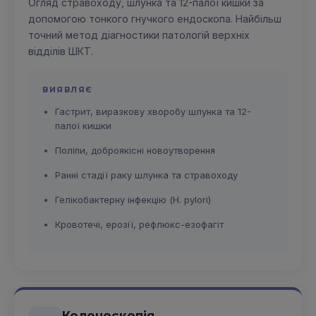
Огляд стравоходу, шлунка та 12-палої кишки за
допомогою тонкого гнучкого ендоскопа. Найбільш
точний метод діагностики патологій верхніх
відділів ШКТ.
ВИЯВЛЯЄ
Гастрит, виразкову хворобу шлунка та 12-
палої кишки
Поліпи, доброякісні новоутворення
Ранні стадії раку шлунка та стравоходу
Гелікобактерну інфекцію (H. pylori)
Кровотечі, ерозії, рефлюкс-езофагіт
Колоноскопія