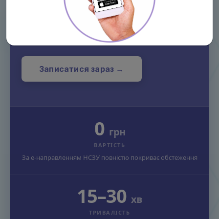
Раннє виявлення захворювань шлунково-
кишкового тракту за електронним
направленням від сімейного лікаря
Записатися зараз →
0
грн
ВАРТІСТЬ
За е-направленням НСЗУ повністю покриває обстеження
15–30
хв
ТРИВАЛІСТЬ