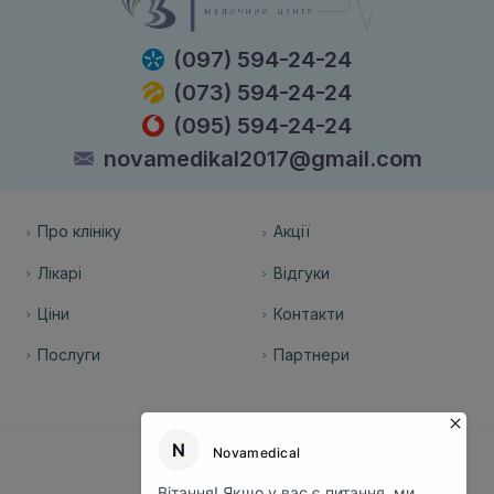
(097) 594-24-24
(073) 594-24-24
(095) 594-24-24
novamedikal2017@gmail.com
Про клініку
Акції
Лікарі
Відгуки
Ціни
Контакти
Послуги
Партнери