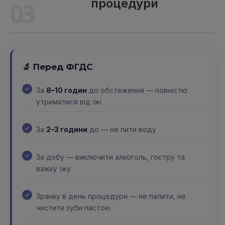
процедури
03
🔬 Перед ФГДС
За
8–10 годин
до обстеження — повністю
утриматися від їжі
За
2–3 години
до — не пити воду
За добу — виключити алкоголь, гостру та
важку їжу
Зранку в день процедури — не палити, не
чистити зуби пастою