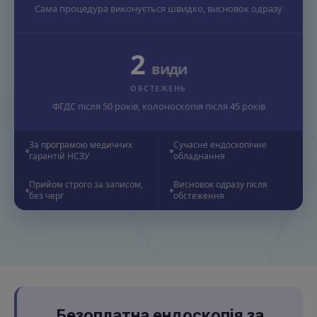
Сама процедура виконується швидко, висновок одразу
2
види
ОБСТЕЖЕНЬ
ФГДС після 50 років, колоноскопія після 45 років
За програмою медичних
Сучасне ендоскопічне
гарантій НСЗУ
обладнання
Прийом строго за записом,
Висновок одразу після
без черг
обстеження
Безоплатна ендоскопія за