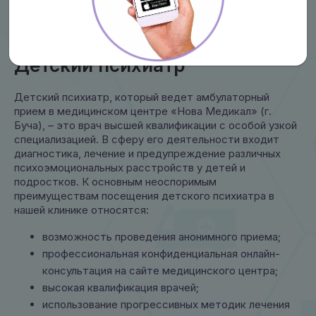
Детский психиатр
Детский психиатр, который ведет амбулаторный
прием в медицинском центре «Нова Медикал» (г.
Буча), – это врач высшей квалификации с особой узкой
специализацией. В сферу его деятельности входит
диагностика, лечение и предупреждение различных
психоэмоциональных расстройств у детей и
подростков. К основным неоспоримым
преимуществам посещения детского психиатра в
нашей клинике относятся:
возможность проведения анонимного приема;
профессиональная конфиденциальная онлайн-
консультация на сайте медицинского центра;
высокая квалификация врачей;
использование прогрессивных методик лечения